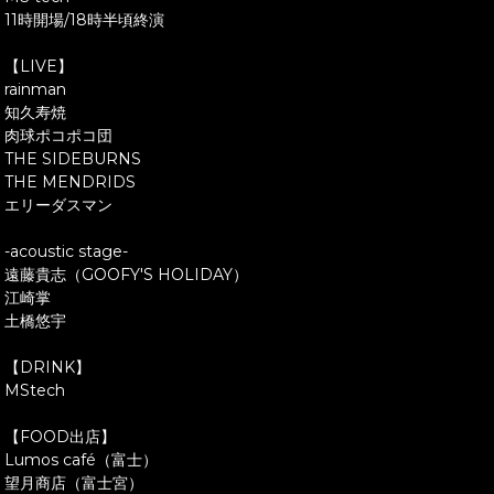
11時開場/18時半頃終演
【LIVE】
rainman
知久寿焼
肉球ポコポコ団
THE SIDEBURNS
THE MENDRIDS
エリーダスマン
-acoustic stage-
遠藤貴志（GOOFY'S HOLIDAY）
江崎掌
土橋悠宇
【DRINK】
MStech
【FOOD出店】
Lumos café（富士）
望月商店（富士宮）